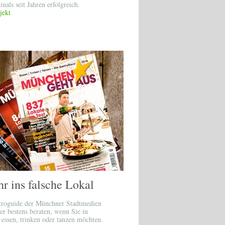
nals seit Jahren erfolgreich.
jekt
r ins falsche Lokal
troguide der Münchner Stadtmedien
er bestens beraten, wenn Sie in
essen, trinken oder tanzen möchten.