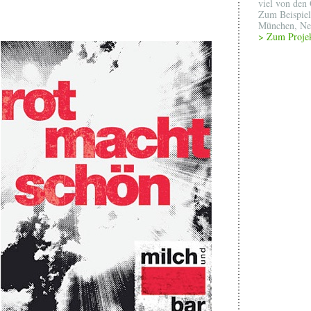
viel von den 
Zum Beispiel
München, N
> Zum Proje