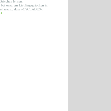
Griechen lernen.
 bei unserem Lieblingsgriechen in
euhausen:, dem »CYCLADES«.
kt