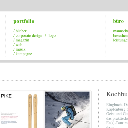
portfolio
büro
/ bücher
mannscha
/ corporate design / logo
besuchen
/ magazin
leistunge
/ web
/ musik
/ kampagne
Kochbu
Ringbuch. Da
Kapfenburg b
Geist und Ge
das praktisc
Es(s)-Tour m
dazu.