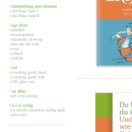
/ kunststiftung petra benteler
>das blaue land I
>das blaue land II
/ ugo dossi
>stardust
>kosmogonien
>automatic drawing
>das salz der erde
>reset
>schach
>zyklon
/ issf
>coaching guide skeet
>coaching guide trap
>100 jahre issf
/ art affair
>art loves design
/ n-e-w verlag
>so macht verkaufen richtig spaß
>über-lebe