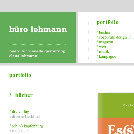
portfolio
/ bücher
/ corporate design / 
/ magazin
/ web
/ musik
/ kampagne
portfolio
/ bücher
/ dtv verlag
>diverse buchtitel
/ schloß kapfenburg
>es(s)-tour