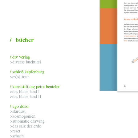
/ bücher
/ dtv verlag
>diverse buchtitel
/ schloß kapfenburg
>es(s)-tour
/ kunststiftung petra benteler
>das blaue land I
>das blaue land II
/ ugo dossi
>stardust
>kosmogonien
>automatic drawing
>das salz der erde
>reset
>schach