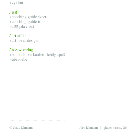
>zyklon
/ issf
>coaching guide skeet
>coaching guide trap
>100 jahre issf
/ art affair
>art loves design
/ n-e-w verlag
>so macht verkaufen richtig spaß
>über-lebe
© claus lehmann
büro lehmann | iglauer strasse 26 |